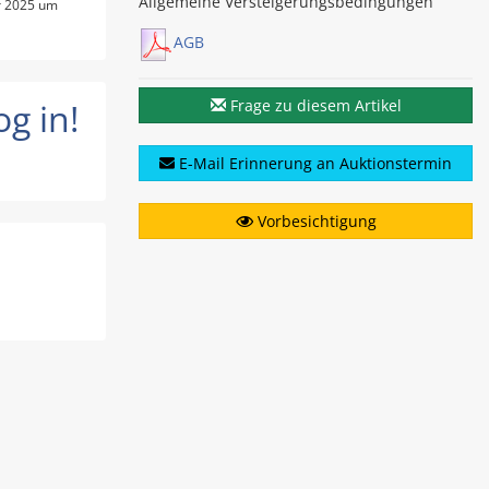
Allgemeine Versteigerungsbedingungen
r 2025 um
AGB
g in!
Frage zu diesem Artikel
E-Mail Erinnerung an Auktionstermin
Vorbesichtigung