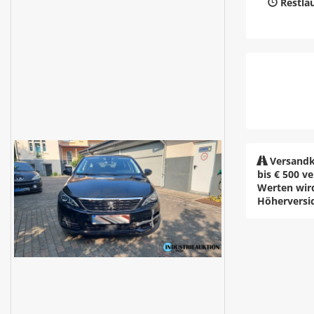
Restlau
Versandk
bis € 500 v
Werten wir
Höherversi