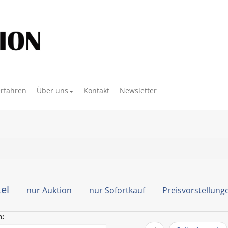
erfahren
Über uns
Kontakt
Newsletter
kel
nur Auktion
nur Sofortkauf
Preisvorstellung
h: