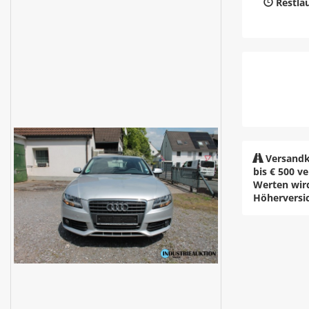
Restlau
Versandk
bis € 500 v
Werten wir
Höherversi