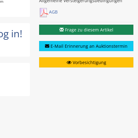
Allgemeine Versteigerungsbedingungen
 um
AGB
g in!
Frage zu diesem Artikel
E-Mail Erinnerung an Auktionstermin
Vorbesichtigung