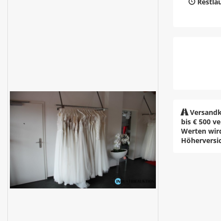
Restlau
Versandk
bis € 500 v
Werten wir
Höherversi