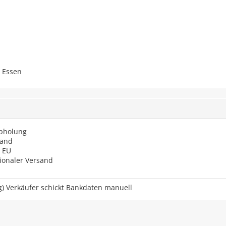
 Essen
Abholung
land
 EU
tionaler Versand
) Verkäufer schickt Bankdaten manuell