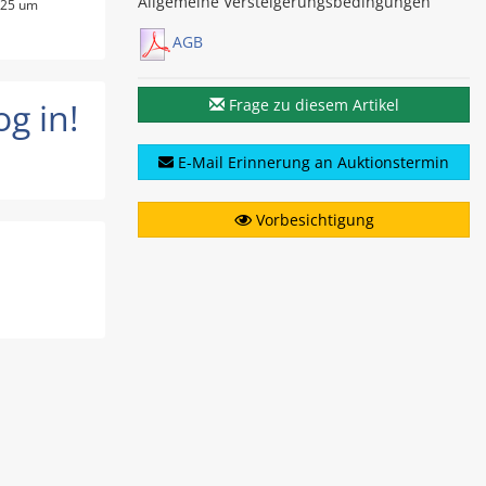
Allgemeine Versteigerungsbedingungen
025 um
AGB
g in!
Frage zu diesem Artikel
E-Mail Erinnerung an Auktionstermin
Vorbesichtigung