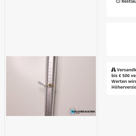
Restlau
Versandk
bis € 500 v
Werten wir
Höherversi